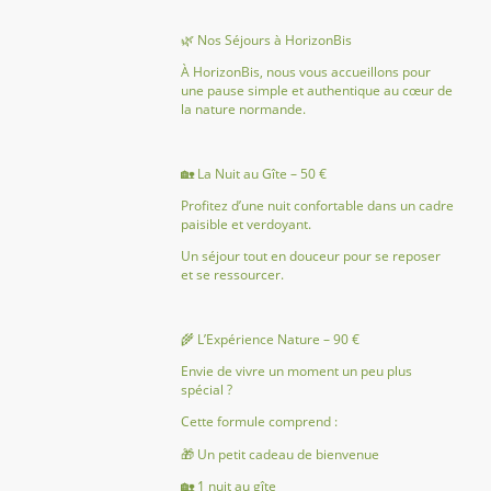
🌿 Nos Séjours à HorizonBis
À HorizonBis, nous vous accueillons pour
une pause simple et authentique au cœur de
la nature normande.
🏡 La Nuit au Gîte – 50 €
Profitez d’une nuit confortable dans un cadre
paisible et verdoyant.
Un séjour tout en douceur pour se reposer
et se ressourcer.
🌾 L’Expérience Nature – 90 €
Envie de vivre un moment un peu plus
spécial ?
Cette formule comprend :
🎁 Un petit cadeau de bienvenue
🏡 1 nuit au gîte