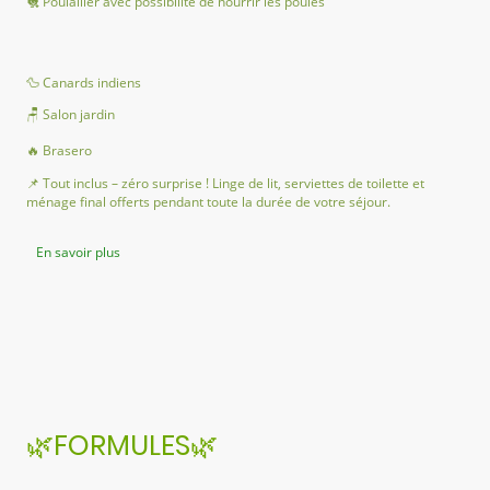
🐔 Poulailler avec possibilité de nourrir les poules
🦆 Canards indiens
🪑 Salon jardin
🔥 Brasero
📌 Tout inclus – zéro surprise ! Linge de lit, serviettes de toilette et
ménage final offerts pendant toute la durée de votre séjour.
En savoir plus
🌿FORMULES🌿